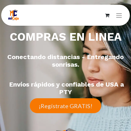
COMPRAS EN LINEA
Conectando distancias - Entregando
sonrisas.
Envíos rápidos y confiables de USA a
PTY
​​¡Regístrate G
RATIS!