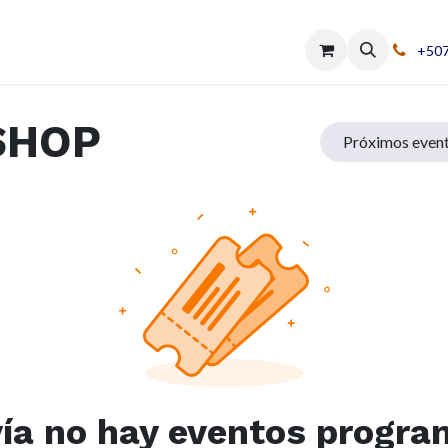
ASHOP
+507
SHOP
Próximos even
ía no hay eventos progr