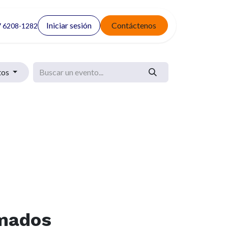
Iniciar sesión
Contáctenos
 6208-1282
tos
amados