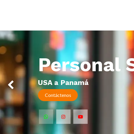
Personal 
USA a Panamá
Anterior
Contácte
nos